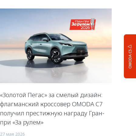
OMODA C5
«Золотой Пегас» за смелый дизайн:
флагманский кроссовер OMODA C7
получил престижную награду Гран-
при «За рулем»
27 мая 2026