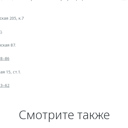
ская 205, к.7
)
.
нская 87.
58‒86
ая 15, ст.1.
33‒62
Смотрите также