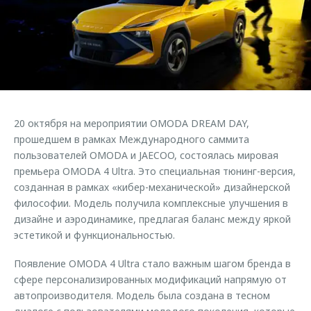
Страхование
Клиентская поддержка
Обратная связь
Кредитный калькулятор
O&J Автоклуб
Аксессуары
Клуб владельцев OMODA
Одежда и сувениры
Приложение O&J
Оригинальные аксессуары
Аксессуары
20 октября на мероприятии OMODA DREAM DAY,
Запчасти
Одежда и сувениры
прошедшем в рамках Международного саммита
пользователей OMODA и JAECOO, состоялась мировая
Трейд-ин
Оригинальные аксессуары
премьера OMODA 4 Ultra. Это специальная тюнинг-версия,
Калькулятор трейд-ин
Запчасти
созданная в рамках «кибер-механической» дизайнерской
философии. Модель получила комплексные улучшения в
дизайне и аэродинамике, предлагая баланс между яркой
эстетикой и функциональностью.
Появление OMODA 4 Ultra стало важным шагом бренда в
сфере персонализированных модификаций напрямую от
автопроизводителя. Модель была создана в тесном