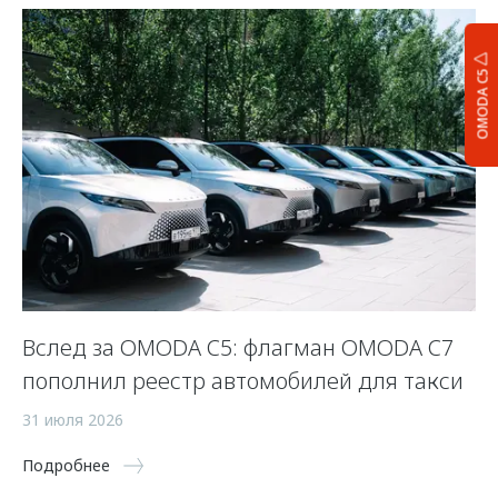
OMODA C5
Вслед за OMODA C5: флагман OMODA C7
С
пополнил реестр автомобилей для такси
п
а
31 июля 2026
5 
Подробнее