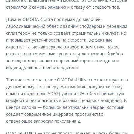
диалоге с пользователями молодого поколения, которые
стремятся к самовыражению и отказу от стереотипов.
Дизайн OMODA 4 Ultra продуман до мелочей.
Аэродинамический обвес с задним спойлером и передним
сплиттером не только создает стремительный силуэт, но
и повышает устойчивость на скорости. Эффектные
акценты, такие как зеркала в карбоновом стиле, яркие
накладки на тормозные суппорты и эксклюзивный кибер-
значок, подчеркивают спортивный характер модели и
индивидуальность её обладателя.
Техническое оснащение OMODA 4 Ultra соответствует его
динамичному экстерьеру. Автомобиль получит систему
помощи водителю (ADAS) уровня L2+, обеспечивающую
комфорт и безопасность в разных сценариях вождения. В
центре салона — большой вертикальный экран, который
создает современное цифровое пространство,
отвечающее запросам поколения Z.
OMODA 4 Ultra — это не просто шоу-кар, а часть большой