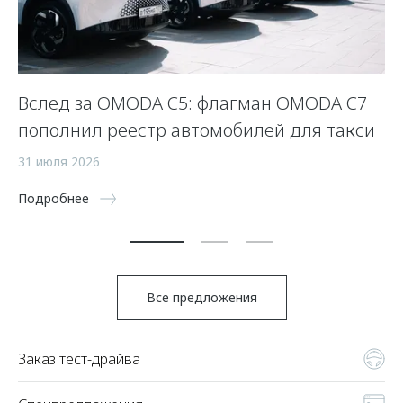
Вслед за OMODA C5: флагман OMODA C7
С
пополнил реестр автомобилей для такси
п
а
31 июля 2026
5 
Подробнее
По
Все предложения
Заказ тест-драйва