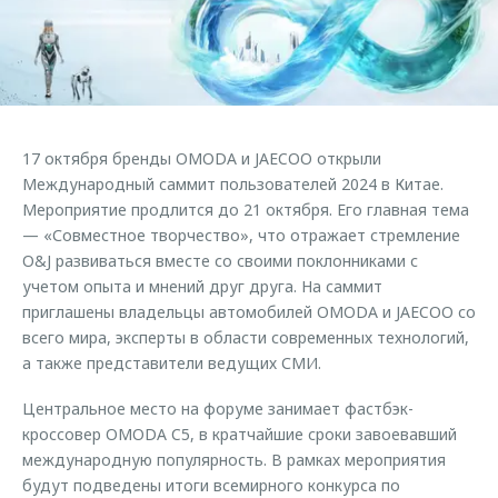
Страхование
Клиентская поддержка
Обратная связь
Кредитный калькулятор
O&J Автоклуб
Аксессуары
Клуб владельцев OMODA
Одежда и сувениры
Приложение O&J
17 октября бренды OMODA и JAECOO открыли
Оригинальные аксессуары
Международный саммит пользователей 2024 в Китае.
Аксессуары
Запчасти
Мероприятие продлится до 21 октября. Его главная тема
Одежда и сувениры
— «Совместное творчество», что отражает стремление
Трейд-ин
Оригинальные аксессуары
O&J развиваться вместе со своими поклонниками с
учетом опыта и мнений друг друга. На саммит
Калькулятор трейд-ин
Запчасти
приглашены владельцы автомобилей OMODA и JAECOO со
всего мира, эксперты в области современных технологий,
а также представители ведущих СМИ.
Центральное место на форуме занимает фастбэк-
кроссовер OMODA C5, в кратчайшие сроки завоевавший
международную популярность. В рамках мероприятия
будут подведены итоги всемирного конкурса по