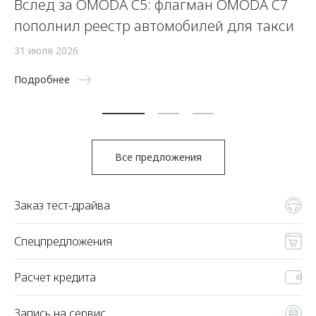
Вслед за OMODA C5: флагман OMODA C7
С
пополнил реестр автомобилей для такси
п
а
31 июля 2026
5 
Подробнее
По
Все предложения
Заказ тест-драйва
Спецпредложения
Расчет кредита
Запись на сервис