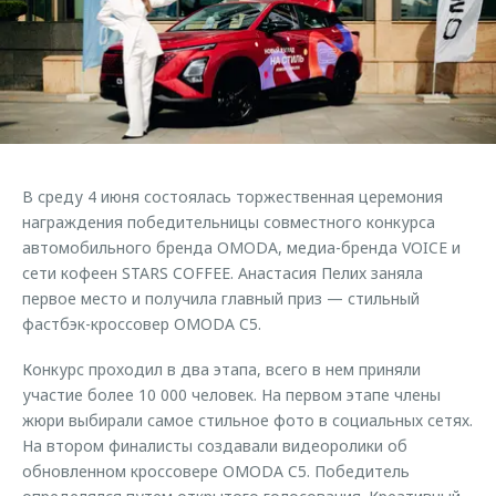
Страхование
Клиентская поддержка
Обратная связь
Кредитный калькулятор
O&J Автоклуб
Аксессуары
Клуб владельцев OMODA
Одежда и сувениры
Приложение O&J
Оригинальные аксессуары
Аксессуары
В среду 4 июня состоялась торжественная церемония
Запчасти
Одежда и сувениры
награждения победительницы совместного конкурса
автомобильного бренда OMODA, медиа-бренда VOICE и
Трейд-ин
Оригинальные аксессуары
сети кофеен STARS COFFEE. Анастасия Пелих заняла
Калькулятор трейд-ин
Запчасти
первое место и получила главный приз — стильный
фастбэк-кроссовер OMODA C5.
Конкурс проходил в два этапа, всего в нем приняли
участие более 10 000 человек. На первом этапе члены
жюри выбирали самое стильное фото в социальных сетях.
На втором финалисты создавали видеоролики об
обновленном кроссовере OMODA C5. Победитель