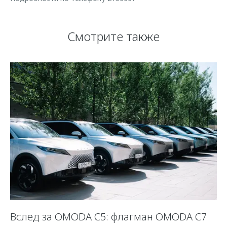
Смотрите также
Вслед за OMODA C5: флагман OMODA C7
С