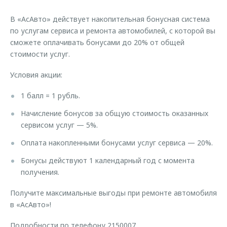
Страхование
Клиентская поддержка
Обратная связь
В «АсАвто» действует накопительная бонусная система
Кредитный калькулятор
O&J Автоклуб
по услугам сервиса и ремонта автомобилей, с которой вы
сможете оплачивать бонусами до 20% от общей
Аксессуары
Клуб владельцев OMODA
стоимости услуг.
Одежда и сувениры
Приложение O&J
Условия акции:
Оригинальные аксессуары
Аксессуары
Запчасти
1 балл = 1 рубль.
Одежда и сувениры
Начисление бонусов за общую стоимость оказанных
Трейд-ин
Оригинальные аксессуары
сервисом услуг — 5%.
Калькулятор трейд-ин
Запчасти
Оплата накопленными бонусами услуг сервиса — 20%.
Бонусы действуют 1 календарный год с момента
получения.
Получите максимальные выгоды при ремонте автомобиля
в «АсАвто»!
Подробности по телефону 2150007