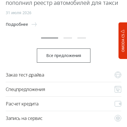
пополнил реестр автомобилей для такси
п
а
31 июля 2026
5 
Подробнее
По
OMODA C5
Все предложения
Заказ тест-драйва
Спецпредложения
Расчет кредита
Запись на сервис