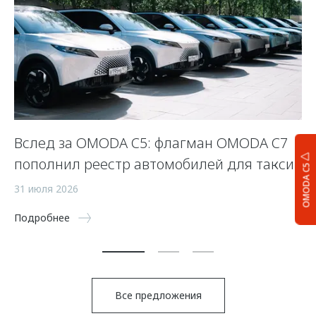
Вслед за OMODA C5: флагман OMODA C7
С
пополнил реестр автомобилей для такси
п
OMODA C5
а
31 июля 2026
5 
Подробнее
По
Все предложения