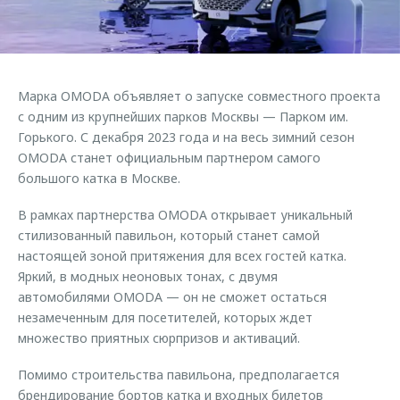
Страхование
Клиентская поддержка
Обратная связь
Кредитный калькулятор
O&J Автоклуб
Аксессуары
Клуб владельцев OMODA
Марка OMODA объявляет о запуске совместного проекта
Одежда и сувениры
Приложение O&J
с одним из крупнейших парков Москвы — Парком им.
Оригинальные аксессуары
Горького. С декабря 2023 года и на весь зимний сезон
Аксессуары
OMODA станет официальным партнером самого
Запчасти
большого катка в Москве.
Одежда и сувениры
Трейд-ин
Оригинальные аксессуары
В рамках партнерства OMODA открывает уникальный
Калькулятор трейд-ин
Запчасти
стилизованный павильон, который станет самой
настоящей зоной притяжения для всех гостей катка.
Яркий, в модных неоновых тонах, с двумя
автомобилями OMODA — он не сможет остаться
незамеченным для посетителей, которых ждет
множество приятных сюрпризов и активаций.
Помимо строительства павильона, предполагается
брендирование бортов катка и входных билетов