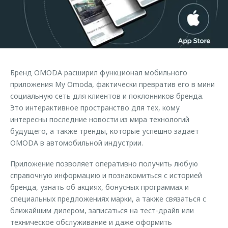
Страхование
Клиентская поддержка
Обратная связь
Кредитный калькулятор
O&J Автоклуб
Аксессуары
Клуб владельцев OMODA
Одежда и сувениры
Приложение O&J
Бренд OMODA расширил функционал мобильного
Оригинальные аксессуары
приложения My Omoda, фактически превратив его в мини
Аксессуары
Запчасти
социальную сеть для клиентов и поклонников бренда.
Одежда и сувениры
Это интерактивное пространство для тех, кому
Трейд-ин
Оригинальные аксессуары
интересны последние новости из мира технологий
будущего, а также тренды, которые успешно задает
Калькулятор трейд-ин
Запчасти
OMODA в автомобильной индустрии.
Приложение позволяет оперативно получить любую
справочную информацию и познакомиться с историей
бренда, узнать об акциях, бонусных программах и
специальных предложениях марки, а также связаться с
ближайшим дилером, записаться на тест-драйв или
техническое обслуживание и даже оформить