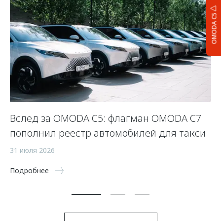
OMODA C5
Вслед за OMODA C5: флагман OMODA C7
С
пополнил реестр автомобилей для такси
п
а
31 июля 2026
5 
Подробнее
По