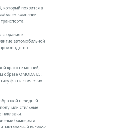
 который появится в
омобилем компании
транспорта.
 сгорания к
азвитие автомобильной
 производство
кой красоте молний,
ом образе OMODA E5,
етику фантастических
образной передней
 получили стильные
 накладки.
аненые бамперы и
и. Интересный рисунок