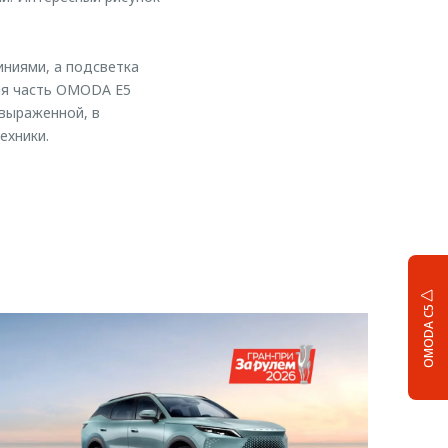
иниями, а подсветка
яя часть OMODA E5
выраженной, в
ехники.
OMODA C5