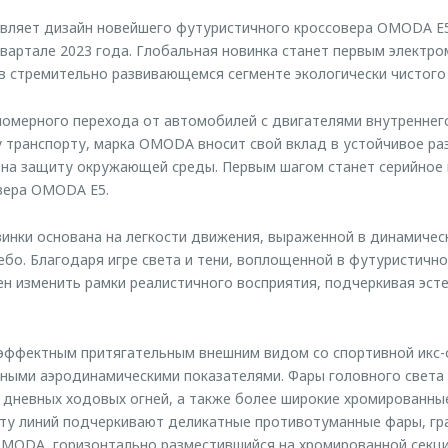
ляет дизайн новейшего футуристичного кроссовера OMODA E5,
вартале 2023 года. Глобальная новинка станет первым электр
 стремительно развивающемся сегменте экологически чистого 
омерного перехода от автомобилей с двигателями внутреннего
 транспорту, марка OMODA вносит свой вклад в устойчивое р
 на защиту окружающей среды. Первым шагом станет серийное
вера OMODA E5.
инки основана на легкости движения, выраженной в динамичес
бо. Благодаря игре света и тени, воплощенной в футуристичн
н изменить рамки реалистичного восприятия, подчеркивая эст
 эффектным притягательным внешним видом со спортивной икс-
ными аэродинамическими показателями. Фары головного света
дневных ходовых огней, а также более широкие хромированные
ту линий подчеркивают деликатные противотуманные фары, гр
MODA, горизонтально разместившийся на хромированной секци