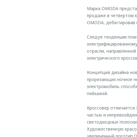
Марка OMODA представ
продаже в четвертом к
OMODA, дебютировав в
Следуя тенденции план
электрифицированному
отрасли, направленной
электрического кроссо
Концепция дизайна нов
прорезающих ночное не
электромобиль способе
пейзажей.
Кроссовер отличается
частью и непревзойден
светодиодные полоски 
Художественную красо
увеличенный логотип O