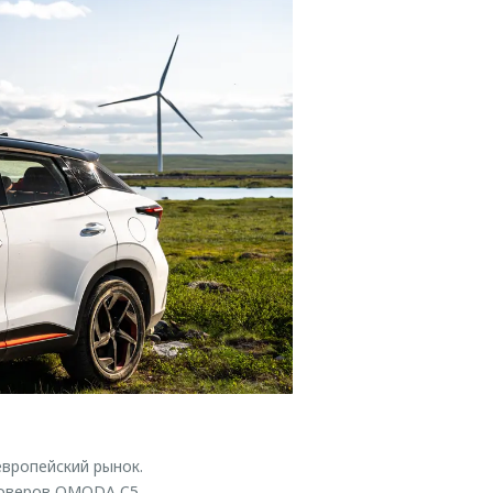
вропейский рынок.
соверов OMODA C5,