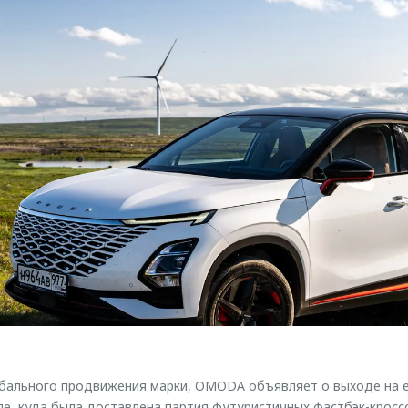
обального продвижения марки, OMODA объявляет о выходе на е
пе, куда была доставлена партия футуристичных фастбэк-крос