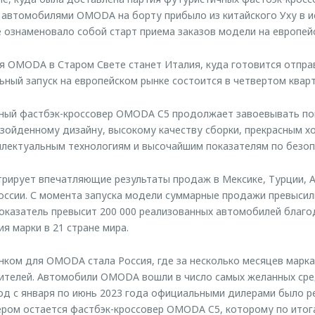
с автомобилями OMODA на борту прибыло из китайского Уху в и
е ознаменовало собой старт приема заказов модели на европей
 OMODA в Старом Свете станет Италия, куда готовится отправ
ный запуск на европейском рынке состоится в четвертом кварт
чный фастбэк-кроссовер OMODA C5 продолжает завоевывать по
зойденному дизайну, высокому качеству сборки, прекрасным 
ллектуальным технологиям и высочайшим показателям по безоп
ирует впечатляющие результаты продаж в Мексике, Турции, Ав
оссии. С момента запуска модели суммарные продажи превысили
показатель превысит 200 000 реализованных автомобилей благ
я марки в 21 стране мира.
нком для OMODA стала Россия, где за несколько месяцев марк
ителей. Автомобили OMODA вошли в число самых желанных сре
од с января по июнь 2023 года официальными дилерами было р
ером остается фастбэк-кроссовер OMODA C5, которому по итог