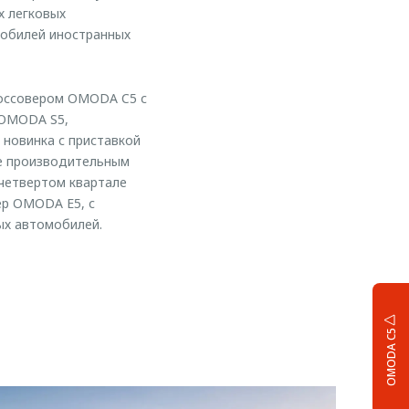
х легковых
мобилей иностранных
россовером OMODA C5 с
 OMODA S5,
 новинка с приставкой
ее производительным
четвертом квартале
ер OMODA Е5, с
ых автомобилей.
OMODA C5