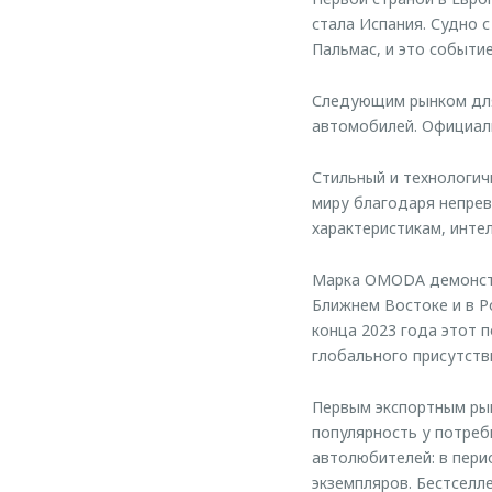
стала Испания. Судно 
Пальмас, и это событи
Следующим рынком для
автомобилей. Официаль
Стильный и технологи
миру благодаря непрев
характеристикам, инте
Марка OMODA демонстр
Ближнем Востоке и в Р
конца 2023 года этот 
глобального присутстви
Первым экспортным ры
популярность у потреб
автолюбителей: в пери
экземпляров. Бестселл