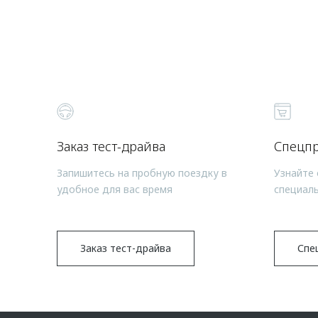
Заказ тест-драйва
Спецп
Запишитесь на пробную поездку в
Узнайте 
удобное для вас время
специал
Заказ тест-драйва
Спе