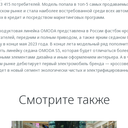
3 415 потребителей. Модель попала в топ-5 самых продаваемы
ском рынке и стала наиболее востребованной среди всех авто
х в кредит и посредством маркетинговых программ.
родуктовая линейка OMODA представлена в России фастбэк-к
ателей, передним и полным приводом, а также ярким седаном
 в конце мая 2023 года. В конце лета модельный ряд пополнит
ить линейку седана OMODA S5, которая будет отличаться бол
ными элементами дизайна и иным оформлением интерьера. А в 
ом рынке дебютирует первый электромобиль бренда — кроссов
ет в новый сегмент экологически чистых и электрифицированн
Смотрите также