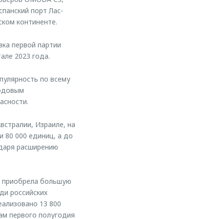
спанский порт Лас-
ском континенте.
ка первой партии
але 2023 года.
пулярность по всему
ходовым
асности.
стралии, Израиле, на
 80 000 единиц, а до
одаря расширению
а приобрела большую
ди российских
еализовано 13 800
ам первого полугодия