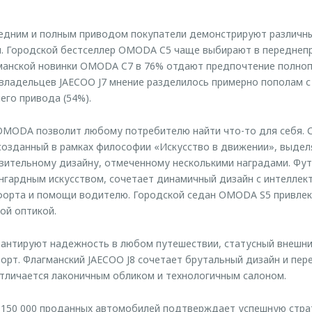
едним и полным приводом покупатели демонстрируют различны
. Городской бестселлер OMODA C5 чаще выбирают в переднепр
гманской новинки OMODA C7 в 76% отдают предпочтение полн
владельцев JAECOO J7 мнение разделилось примерно пополам 
его привода (54%).
OMODA позволит любому потребителю найти что-то для себя. 
озданный в рамках философии «Искусство в движении», выдел
азительному дизайну, отмеченному несколькими наградами. Ф
нгардным искусством, сочетает динамичный дизайн с интелле
форта и помощи водителю. Городской седан OMODA S5 привле
ой оптикой.
антируют надежность в любом путешествии, статусный внешни
рт. Флагманский JAECOO J8 сочетает брутальный дизайн и пер
7 отличается лаконичным обликом и технологичным салоном.
 150 000 проданных автомобилей подтверждает успешную ст