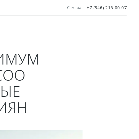
+7 (846) 215-00-07
Самара
СИМУМ
COO
МЫЕ
ИЯН