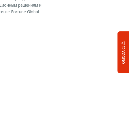
ационным решениям и
инге Fortune Global
OMODA C5