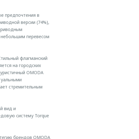
е предпочтения в
иводной версии (74%),
оприводным
с небольшим перевесом
Стильный флагманский
яется на городских
утуристичный OMODA
ктуальными
кает стремительным
й вид и
едовую систему Torque
ратегию брендов OMODA