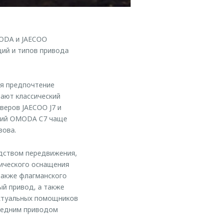
MODA и JAECOO
ций и типов привода
ая предпочтение
ают классический
веров JAECOO J7 и
ский OMODA C7 чаще
зова.
дством передвижения,
гического оснащения
 также флагманского
й привод, а также
ектуальных помощников
редним приводом