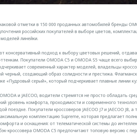
знаковой отметки в 150 000 проданных автомобилей бренды O
почтения российских покупателей в выборе цветов, комплекта
 моделей линейки.
ют консервативный подход к выбору цветовых решений, отдав
 оттенкам. Покупатели OMODA C5 и OMODA S5 чаще всего выбир
одчеркивает современный характер моделей, владельцы кроссо
ый черный, создающий образ солидности и престижа. Флагман
нке «Пудровый серый», который подчеркивает плавные линии ку
OMODA и JAECOO, водители стремятся не просто обладать сре
кий уровень комфорта, проходимости и современного техноло
дой поездке. Покупатели кроссоверов JAECOO J7 и JAECOO J8, а
ксимальную комплектацию Supreme, которая предлагает полны
комфорта и оснащения: от телематической системы до интелл
бэк-кроссовера OMODA C5 предпочитают топовую версию с пе