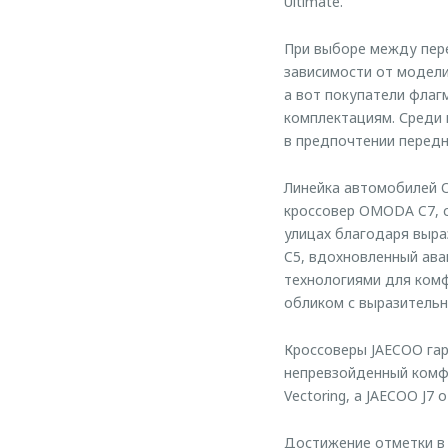
Ultimate.
При выборе между пер
зависимости от модели
а вот покупатели фла
комплектациям. Среди 
в предпочтении передн
Линейка автомобилей 
кроссовер OMODA C7, с
улицах благодаря выр
C5, вдохновленный ава
технологиями для ком
обликом с выразительн
Кроссоверы JAECOO гар
непревзойденный комфо
Vectoring, а JAECOO J
Достижение отметки в