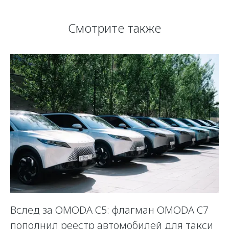
Смотрите также
Вслед за OMODA C5: флагман OMODA C7
С
пополнил реестр автомобилей для такси
п