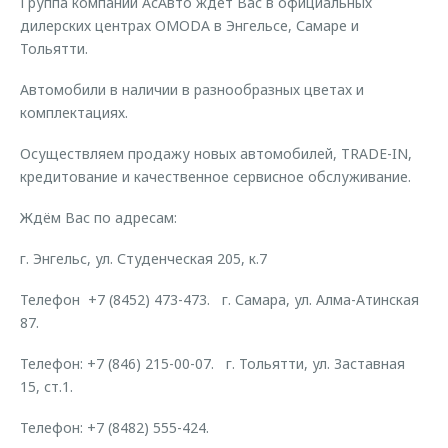
Группа компаний АсАвто ждёт Вас в официальных
Страхование
Клиентская поддержка
дилерских центрах OMODA в Энгельсе, Самаре и
Обратная связь
Кредитный калькулятор
Тольятти.
O&J Автоклуб
Аксессуары
Автомобили в наличии в разнообразных цветах и
Клуб владельцев OMODA
комплектациях.
Одежда и сувениры
Приложение O&J
Оригинальные аксессуары
Осуществляем продажу новых автомобилей, TRADE-IN,
Аксессуары
кредитование и качественное сервисное обслуживание.
Запчасти
Одежда и сувениры
Ждём Вас по адресам:
Трейд-ин
Оригинальные аксессуары
г. Энгельс, ул. Студенческая 205, к.7
Калькулятор трейд-ин
Запчасти
Телефон +7 (8452) 473-473. г. Самара, ул. Алма-Атинская
87.
Телефон: +7 (846) 215-00-07. г. Тольятти, ул. Заставная
15, ст.1.
Телефон: +7 (8482) 555-424.