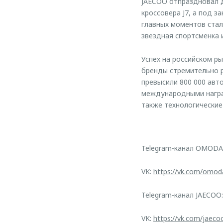
JAECOO отпраздновал д
кроссовера J7, а под 
главных моментов стал
звездная спортсменка 
Успех на российском р
бренды стремительно р
превысили 800 000 ав
международными наград
также технологические
Telegram-канал OMODA
VK:
https://vk.com/omod
Telegram-канал JAECOO
VK:
https://vk.com/jaeco