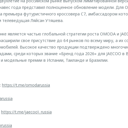
вухлетие на российском рынке выпуском лимитированной верс
занавес года представил полноценное обновление модели. Для
а премьера футуристичного кроссовера C7, амбассадором кот
и телеведущая Ляйсан Утяшева.
ынке является частью глобальной стратегии роста OMODA и JAE
асширили свое присутствие до 64 рынков по всему миру, а их 
томобилей. Высокое качество продукции подтверждено многоч
ами, среди которых звание «Бренд года 2026» для JAECOO в В
 и модельные премии в Испании, Таиланде и Бразилии.
:
https://t.me/omodarussia
arussia
:
https://t.me/jaecoo\_russia
orussia