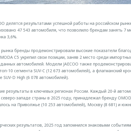
 делятся результатами успешной работы на российском рынке 
изовано 47 543 автомобиля, что позволило брендам занять 7 м
ка 3,6%.
в рынка бренды продемонстрировали высокие показатели благ
MODA C5 укрепил свои позиции, заняв 2 место среди импортных
роданных автомобилей. Модели JAECOO также продемонстриров
 топ-10 сегмента SUV-C (12 673 автомобилей), а флагманский кро
 SUV-D High (6 078 автомобилей).
ие результаты в ключевых регионах России. Каждый 20-й автом
 северо-западе страны в 2025 году, принадлежал бренду OMOD
лось на Приволжье (10 253 автомобилей), Москву (8 681) и южн
ческих результатов, 2025 год запомнился знаковыми событиям