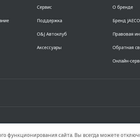
азделе «Кредит на покупку автомобиля у дилера» на сайте банка
https://al
Сервис
О бренде
728168971 ОГРН 1027700067328 место нахождение 107078, г. Москва, ул. Ка
ание
Поддержка
Бренд JAEC
O&J Автоклуб
Правовая и
Аксессуары
Обратная св
Онлайн-сер
го функционирования сайта. Вы всегда можете отключ
е модели
Контакты
Правовая информация