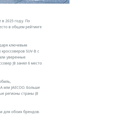
в 2025 году. По
есто в общем рейтинге
одаря ключевым
 кроссоверов SUV-B с
али уверенные
ссовер J8 занял 6 место
обиль,
A или JAECOO. Больше
ые регионы страны (8
и для обоих брендов.