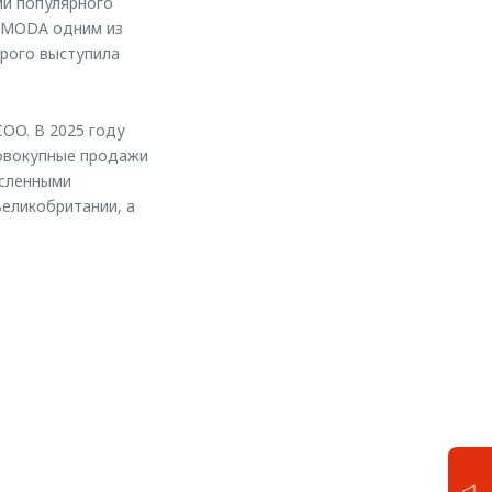
ии популярного
 OMODA одним из
орого выступила
COO. В 2025 году
совокупные продажи
исленными
еликобритании, а