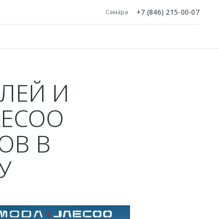
+7 (846) 215-00-07
Самара
ИЛЕЙ И
AECOO
ОВ В
У